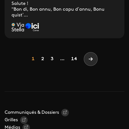
Salute !
"Bon di, Bon annu, Bon capu d’annu, Bonu
quist’...
Pagination
Page
Page
Page
1
2
3
...
14
Page suivante
Communiqués & Dossiers
Grilles
Médias