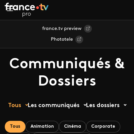
Aller au contenu principal
france.tv preview
Phototele
Communiqués &
Dossiers
Tous
Les communiqués
Les dossiers
Tous
Animation
Cinéma
Corporate