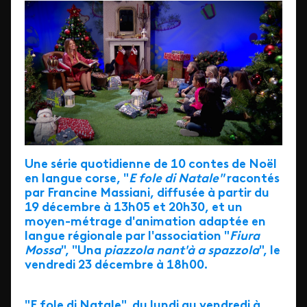
Une série quotidienne de 10 contes de Noël
en langue corse, "
E fole di Natale"
racontés
par Francine Massiani, diffusée à partir du
19 décembre à 13h05 et 20h30, et un
moyen-métrage d'animation adaptée en
langue régionale par l'association "
Fiura
Mossa
", "Una
piazzola nant'à a spazzola
", le
vendredi 23 décembre à 18h00.
"E fole di Natale", du lundi au vendredi à