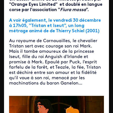
"Orange Eyes Limited" et doublé en langue
corse par l'association "
Fiura mossa
".
A voir également, le vendredi 30 décembre
à 17h05, "Tristan et Iseut", un long
métrage animé de de Thierry Schiel (2001)
Au royaume de Cornouailles, le chevalier
Tristan sert avec courage son roi Mark.
Mais il tombe amoureux de la princesse
Iseut, fille du roi Anguish d'Irlande et
promise à Mark. Epaulé par Puck, l'esprit
farfelu de la forêt, et Teazle, la fée, Tristan
est déchiré entre son amour et la fidélité
qu'il voue à son roi, menacé par les
machinations du baron Ganelon...