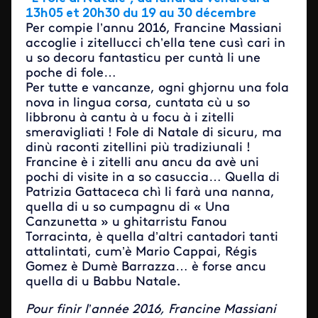
13h05 et 20h30 du 19 au 30 décembre
Per compie l’annu 2016, Francine Massiani
accoglie i zitellucci ch’ella tene cusì cari in
u so decoru fantasticu per cuntà li une
poche di fole…
Per tutte e vancanze, ogni ghjornu una fola
nova in lingua corsa, cuntata cù u so
libbronu à cantu à u focu à i zitelli
smeravigliati ! Fole di Natale di sicuru, ma
dinù raconti zitellini più tradiziunali !
Francine è i zitelli anu ancu da avè uni
pochi di visite in a so casuccia… Quella di
Patrizia Gattaceca chì li farà una nanna,
quella di u so cumpagnu di « Una
Canzunetta » u ghitarristu Fanou
Torracinta, è quella d’altri cantadori tanti
attalintati, cum’è Mario Cappai, Régis
Gomez è Dumè Barrazza… è forse ancu
quella di u Babbu Natale.
Pour finir l’année 2016, Francine Massiani