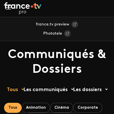
Aller au contenu principal
france.tv preview
Phototele
Communiqués &
Dossiers
Tous
Les communiqués
Les dossiers
Tous
Animation
Cinéma
Corporate