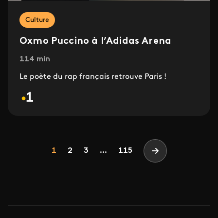
Culture
Oxmo Puccino à l’Adidas Arena
114 min
Le poète du rap français retrouve Paris !
Pagination
Page
Page
Page
1
2
3
...
115
Page suivante