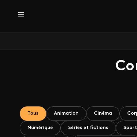
Aller au contenu principal
Co
Tous
Animation
Cinéma
Cor
Numérique
Séries et fictions
Sport