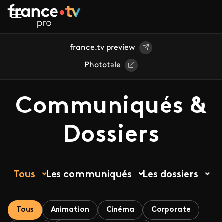
Aller au contenu principal
france.tv preview
Phototele
Communiqués &
Dossiers
Tous
Les communiqués
Les dossiers
Tous
Animation
Cinéma
Corporate