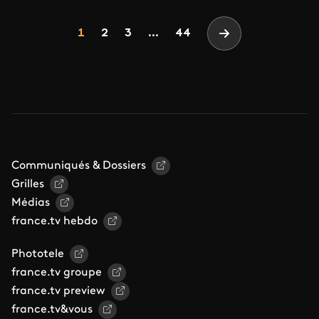
Pagination
Page
Page
Page
1
2
3
...
44
Page suivante
Communiqués & Dossiers
Grilles
Médias
france.tv hebdo
Phototele
france.tv groupe
france.tv preview
france.tv&vous