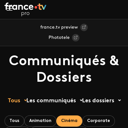
Aller au contenu principal
france.tv preview
Phototele
Communiqués &
Dossiers
Tous
Les communiqués
Les dossiers
Tous
Animation
Cinéma
Corporate