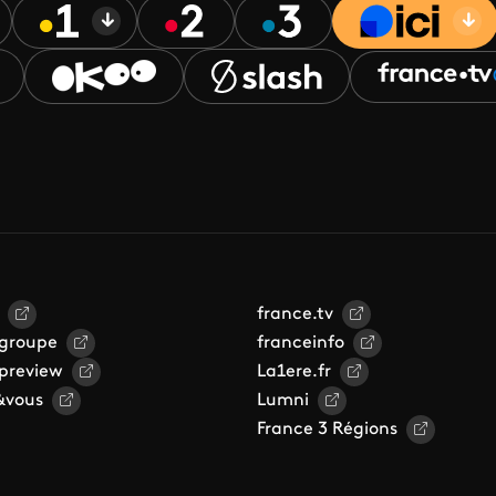
france.tv
 groupe
franceinfo
 preview
La1ere.fr
&vous
Lumni
France 3 Régions