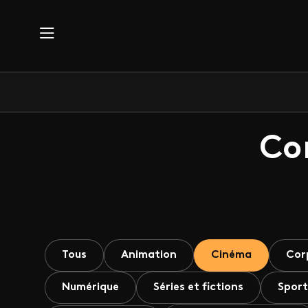
Aller au contenu principal
Co
Tous
Animation
Cinéma
Cor
Numérique
Séries et fictions
Sport