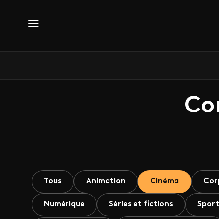
Aller au contenu principal
Co
Tous
Animation
Cinéma
Cor
Numérique
Séries et fictions
Sport