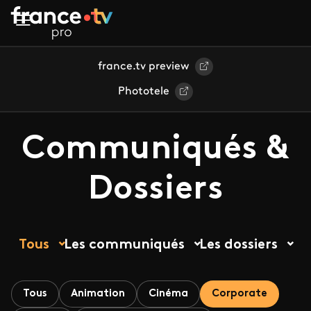
Aller au contenu principal
france.tv preview
Phototele
Communiqués &
Dossiers
Tous
Les communiqués
Les dossiers
Tous
Animation
Cinéma
Corporate