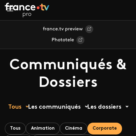
Aller au contenu principal
france.tv preview
Phototele
Communiqués &
Dossiers
Tous
Les communiqués
Les dossiers
Tous
Animation
Cinéma
Corporate