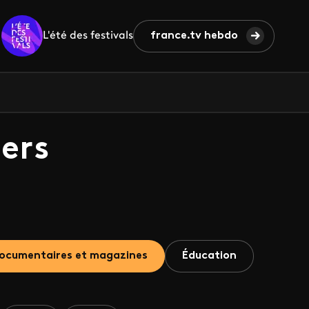
L'été des festivals
france.tv hebdo
ers
ocumentaires et magazines
Éducation