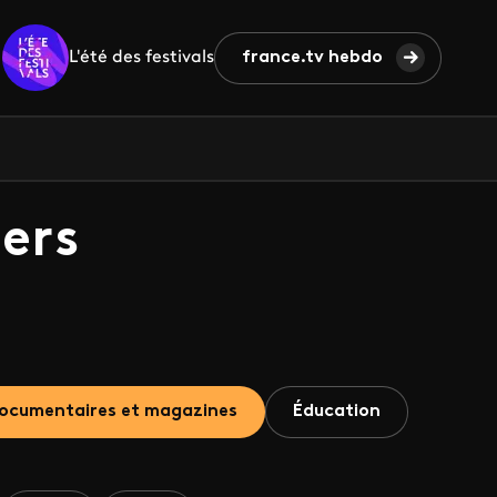
L'été des festivals
france.tv hebdo
ers
ocumentaires et magazines
Éducation