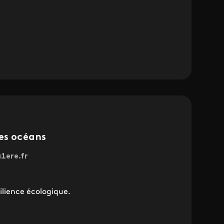
es océans
a1ere.fr
silience écologique.