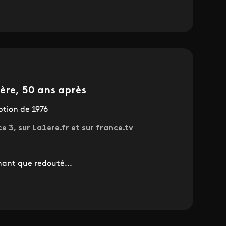
ière, 50 ans après
ption de 1976
ce 3, sur La1ere.fr et sur france.tv
inant que redouté...