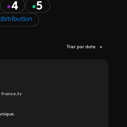
Trier par date
r france.tv
 unique.