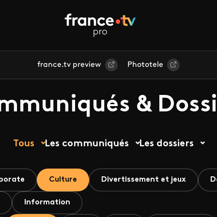
france.tv preview
Phototele
mmuniqués & Dossi
Tous
Les communiqués
Les dossiers
porate
Culture
Divertissement et jeux
D
Information