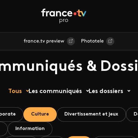
france.tv preview
Phototele
mmuniqués & Dossi
Tous
Les communiqués
Les dossiers
porate
Culture
Divertissement et jeux
D
Information