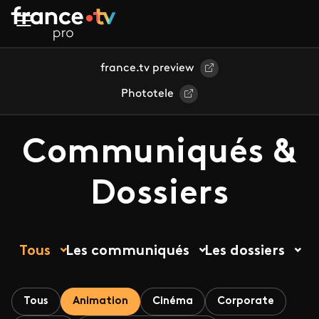
Aller au contenu principal
france.tv preview
Phototele
Communiqués &
Dossiers
Tous
Les communiqués
Les dossiers
Tous
Animation
Cinéma
Corporate