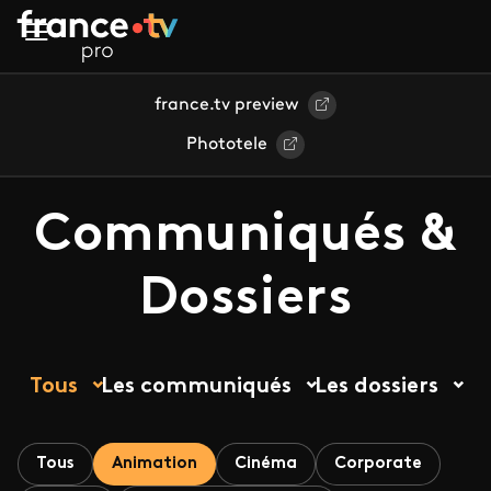
Aller au contenu principal
france.tv preview
Phototele
Communiqués &
Dossiers
Tous
Les communiqués
Les dossiers
Tous
Animation
Cinéma
Corporate