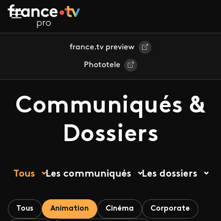
Aller au contenu principal
france.tv preview
Phototele
Communiqués &
Dossiers
Tous
Les communiqués
Les dossiers
Tous
Animation
Cinéma
Corporate