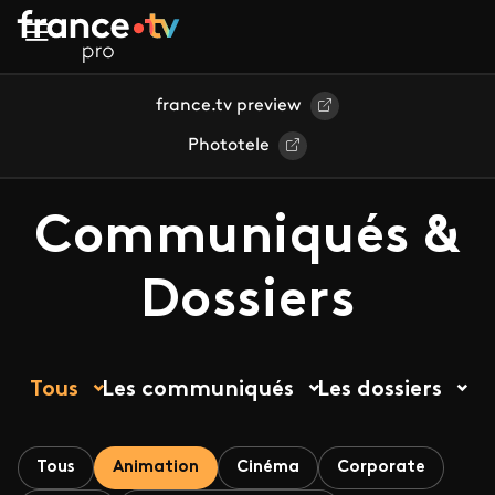
Aller au contenu principal
france.tv preview
Phototele
Communiqués &
Dossiers
Tous
Les communiqués
Les dossiers
Tous
Animation
Cinéma
Corporate