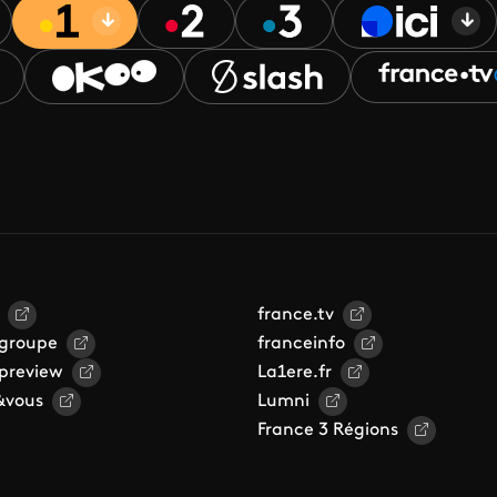
france.tv
 groupe
franceinfo
 preview
La1ere.fr
&vous
Lumni
France 3 Régions