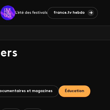
L'été des festivals
france.tv hebdo
ers
ocumentaires et magazines
Éducation