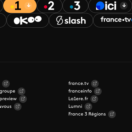
france.tv
 groupe
franceinfo
 preview
La1ere.fr
&vous
Lumni
France 3 Régions