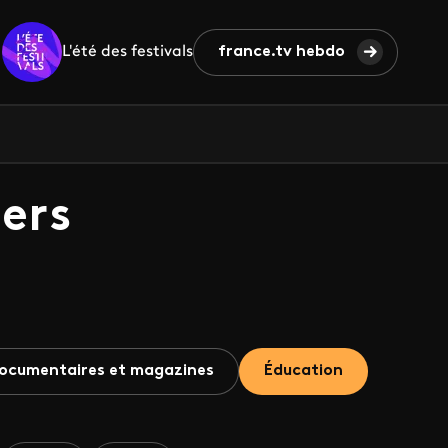
L'été des festivals
france.tv hebdo
ers
ocumentaires et magazines
Éducation