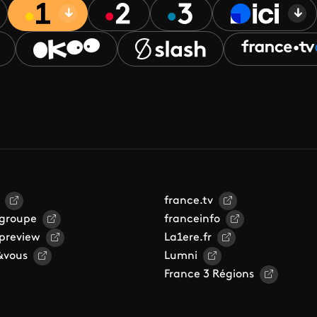
france.tv
 groupe
franceinfo
 preview
La1ere.fr
&vous
Lumni
France 3 Régions