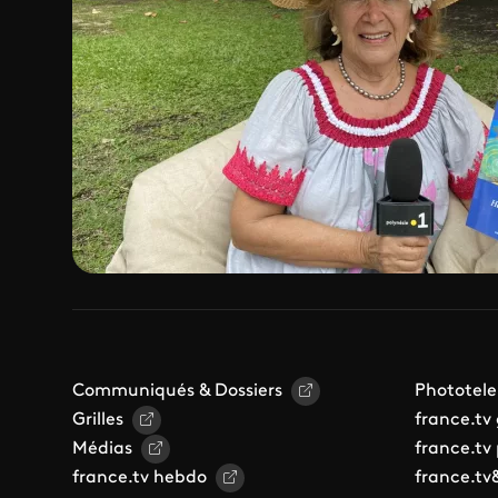
Communiqués & Dossiers
Phototele
Grilles
france.tv
Médias
france.tv
france.tv hebdo
france.tv