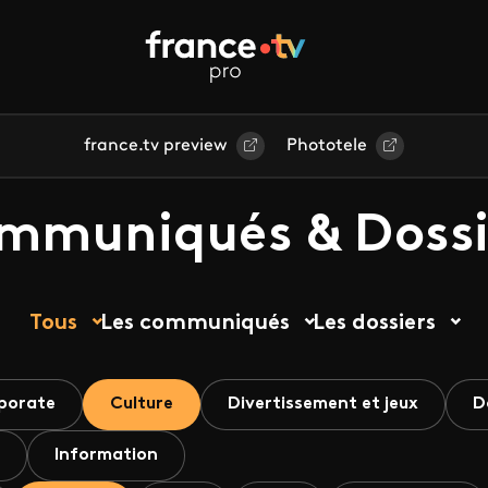
france.tv preview
Phototele
mmuniqués & Dossi
Tous
Les communiqués
Les dossiers
porate
Culture
Divertissement et jeux
D
Information