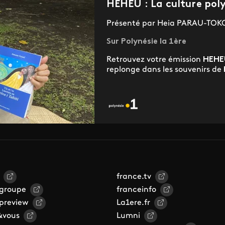
HEHEU : La culture po
Présenté par Heia PARAU-TOK
Sur Polynésie la 1ère
Retrouvez votre émission
HEHE
replonge dans les souvenirs de
france.tv
 groupe
franceinfo
 preview
La1ere.fr
&vous
Lumni