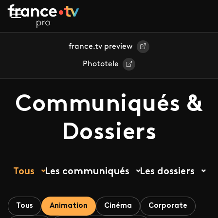
Aller au contenu principal
france.tv preview
Phototele
Communiqués &
Dossiers
Tous
Les communiqués
Les dossiers
Tous
Animation
Cinéma
Corporate