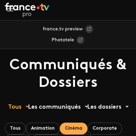
Aller au contenu principal
france.tv preview
Phototele
Communiqués &
Dossiers
Tous
Les communiqués
Les dossiers
Tous
Animation
Cinéma
Corporate