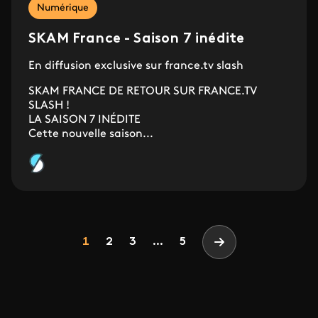
Numérique
SKAM France - Saison 7 inédite
En diffusion exclusive sur france.tv slash
SKAM FRANCE DE RETOUR SUR FRANCE.TV
SLASH !
LA SAISON 7 INÉDITE
Cette nouvelle saison...
Pagination
Page
Page
Page
1
2
3
...
5
Page suivante