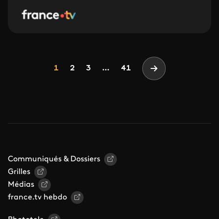
Pagination
Page
Page
Page
1
2
3
...
41
Page suivante
Communiqués & Dossiers
Grilles
Médias
france.tv hebdo