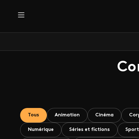
Aller au contenu principal
Co
Tous
Animation
Cinéma
Cor
Numérique
Séries et fictions
Sport