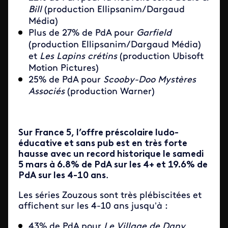
Bill
(production Ellipsanim/Dargaud
Média)
Plus de 27% de PdA pour
Garfield
(production Ellipsanim/Dargaud Média)
et
Les Lapins crétins
(production Ubisoft
Motion Pictures)
25% de PdA pour
Scooby-Doo Mystères
Associés
(production Warner)
Sur France 5, l’offre préscolaire ludo-
éducative et sans pub est en très forte
hausse avec un record historique le samedi
5 mars à
6.8% de PdA sur les 4+ et 19.6% de
PdA sur les 4-10 ans
.
Les séries Zouzous sont très plébiscitées et
affichent sur les 4-10 ans jusqu’à :
43% de PdA pour
Le Village de Dany