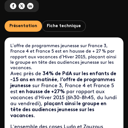
Partagez 'France Télévisions leader' sur Facebook
Partagez 'France Télévisions leader' sur X
Partagez 'France Télévisions leader' sur LinkedIn
Présentation
Fiche technique
L’offre de programmes jeunesse sur France 3,
France 4 et France 5 est en hausse de + 27 % par
rapport aux vacances d’Hiver 2015, plaçant ainsi
le groupe en tête des audiences jeunesse sur les
vacances.
Avec près de
34% de PdA sur les enfants de
-15 ans en matinée
,
l’offre de programmes
jeunesse
sur France 3, France 4 et France 5
est
en hausse de +27%
par rapport aux
vacances d’Hiver 2015 (6h30-8h45, du lundi
au vendredi),
plaçant ainsi le groupe en
tête des audiences jeunesse sur les
vacances
.
L’ensemble des cases Ludo et Zouzous