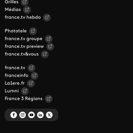
Grilles
Médias
france.tv hebdo
Phototele
france.tv groupe
france.tv preview
france.tv&vous
france.tv
franceinfo
La1ere.fr
Lumni
France 3 Régions