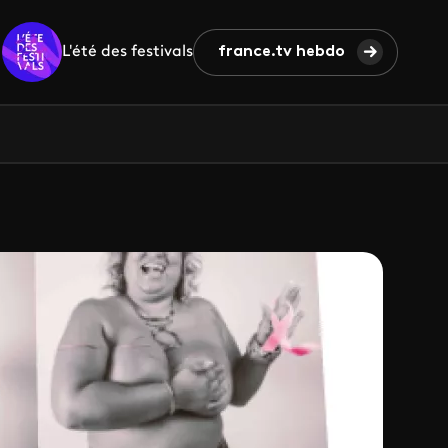
L'été des festivals
france.tv hebdo