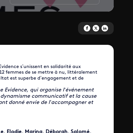
Partagez '12 femmes s'engagent
Partagez '12 femmes s'eng
Partagez '12 femmes
idence s’unissent en solidarité aux
12 femmes de se mettre à nu, littéralement
ésultat est superbe d’engagement et de
ce Evidence, qui organise l’événement
e dynamisme communicatif et la cause
 ont donné envie de l’accompagner et
ne, Elodie, Marina, Déborah, Salomé,