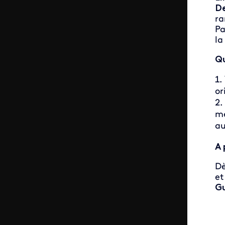
De
ra
Pa
la
Qu
or
me
au
A 
Dè
et
G