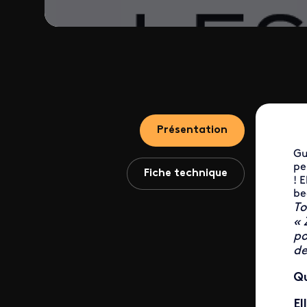
Présentation
Gu
pe
Fiche technique
! 
be
To
« 
po
de
Qu
El