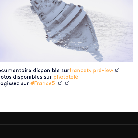
cumentaire disponible sur
francetv préview
otos disponibles sur
phototélé
agissez sur
#France5