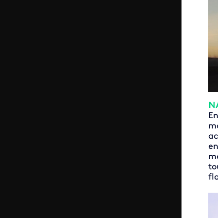
N
En
ma
ac
en
ma
to
fl