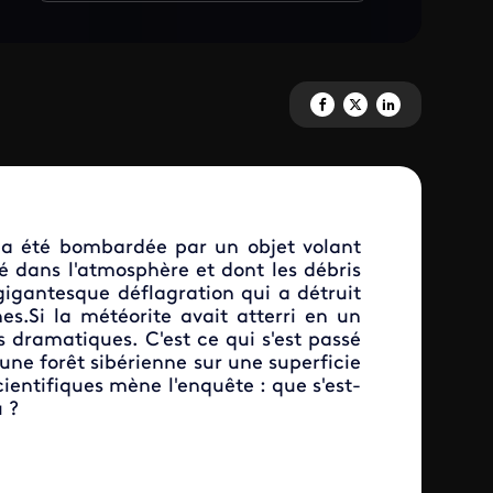
Partagez 'PLUIE DE METEORITE
Partagez 'PLUIE DE METE
Partagez 'PLUIE DE
sk a été bombardée par un objet volant
osé dans l'atmosphère et dont les débris
gigantesque déflagration qui a détruit
s.Si la météorite avait atterri en un
 dramatiques. C'est ce qui s'est passé
une forêt sibérienne sur une superficie
ientifiques mène l'enquête : que s'est-
u ?