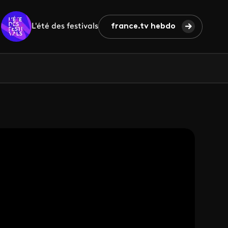
L'été des festivals
france.tv hebdo