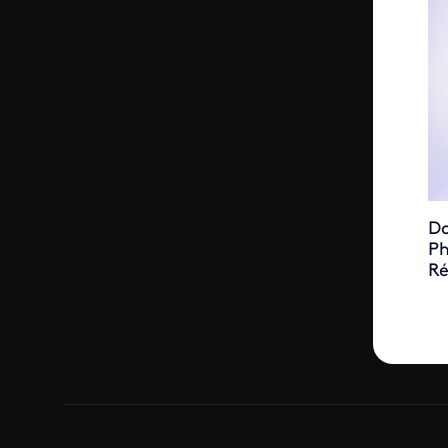
Do
Ph
Ré