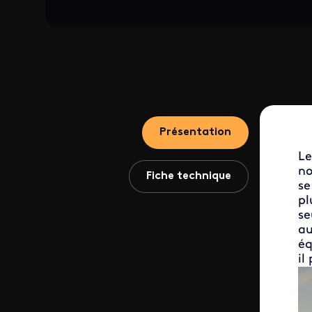
Présentation
Le
no
Fiche technique
se
pl
se
au
éq
il