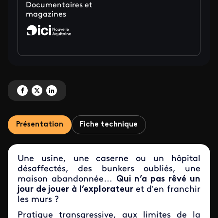
Documentaires et
magazines
Partagez 'Réseau d’enquêtes : Jeux interdits en terrains abandonnés' sur F
Partagez 'Réseau d’enquêtes : Jeux interdits en terrains abandonnés' 
Partagez 'Réseau d’enquêtes : Jeux interdits en terrains abandon
Présentation
Fiche technique
Une usine, une caserne ou un hôpital
désaffectés, des bunkers oubliés, une
maison abandonnée…
Qui n’a pas rêvé un
jour de jouer à l’explorateur
et d’en franchir
les murs ?
Pratique transgressive, aux limites de la