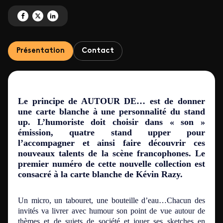
Partagez 'AUTOUR DE… (Une collection de 12 X 30mn)' sur Facebook
Partagez 'AUTOUR DE… (Une collection de 12 X 30mn)' sur X
Partagez 'AUTOUR DE… (Une collection de 12 X 30mn)' sur Link
Présentation
Contact
Le principe de AUTOUR DE… est de donner
une carte blanche à une personnalité du stand
up. L’humoriste doit choisir dans « son »
émission, quatre stand upper pour
l’accompagner et ainsi faire découvrir ces
nouveaux talents de la scène francophones. Le
premier numéro de cette nouvelle collection est
consacré à la carte blanche de Kévin Razy.
Un micro, un tabouret, une bouteille d’eau…Chacun des
invités va livrer avec humour son point de vue autour de
thèmes et de sujets de société et jouer ses sketches en