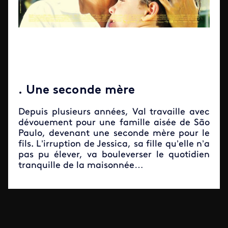
. Une seconde mère
Depuis plusieurs années, Val travaille avec
dévouement pour une famille aisée de São
Paulo, devenant une seconde mère pour le
fils. L’irruption de Jessica, sa fille qu’elle n’a
pas pu élever, va bouleverser le quotidien
tranquille de la maisonnée…
De
Anna Muylaert
Avec
Regina Casé
(Val),
Camila
Mardila
(Jessica),
Michel Joelsas
(Fabinho).