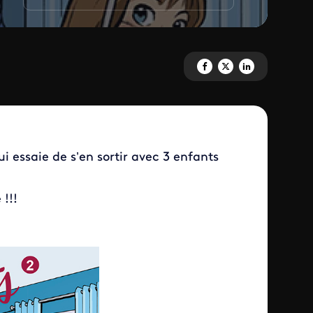
Partagez 'Parents mode d'empl
Partagez 'Parents mode d
Partagez 'Parents m
i essaie de s’en sortir avec 3 enfants
!!!