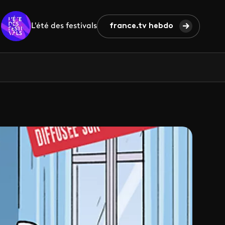
L'été des festivals
france.tv hebdo