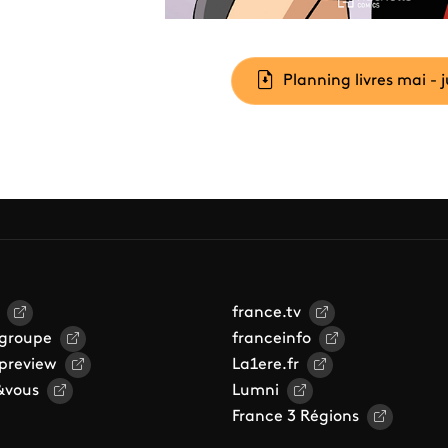
cument
Planning livres mai - 
france.tv
 groupe
franceinfo
 preview
La1ere.fr
&vous
Lumni
France 3 Régions