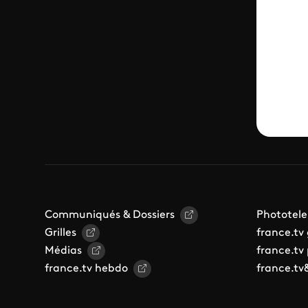
Do
Communiqués & Dossiers
Phototele
Grilles
france.tv
Médias
france.tv
france.tv hebdo
france.tv