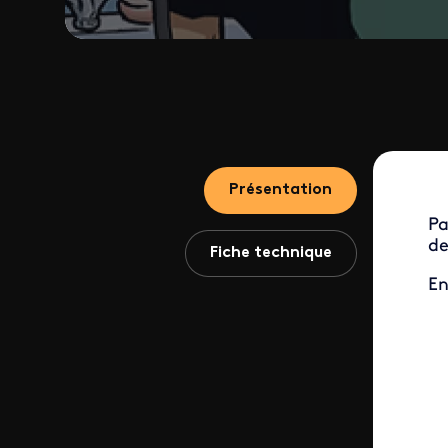
Présentation
Pa
de
Fiche technique
En