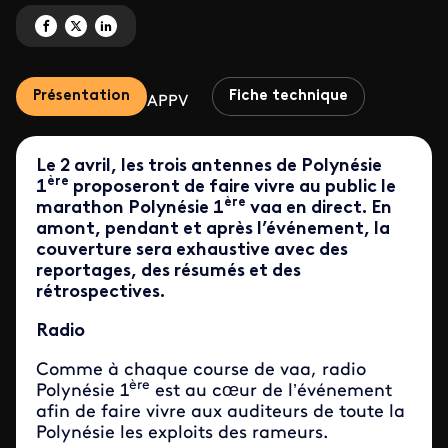
Partagez 'Marathon Polynésie 1ère Vaa' sur Facebook
Partagez 'Marathon Polynésie 1ère Vaa' sur X
Partagez 'Marathon Polynésie 1ère Vaa' sur LinkedIn
Présentation
Fiche technique
APPV
Le 2 avril, les trois antennes de Polynésie
ère
1
proposeront de faire vivre au public le
ère
marathon Polynésie 1
vaa en direct. En
amont, pendant et après l’événement, la
couverture sera exhaustive avec des
reportages, des résumés et des
rétrospectives.
Radio
Comme à chaque course de vaa, radio
ère
Polynésie 1
est au cœur de l’événement
afin de faire vivre aux auditeurs de toute la
Polynésie les exploits des rameurs.