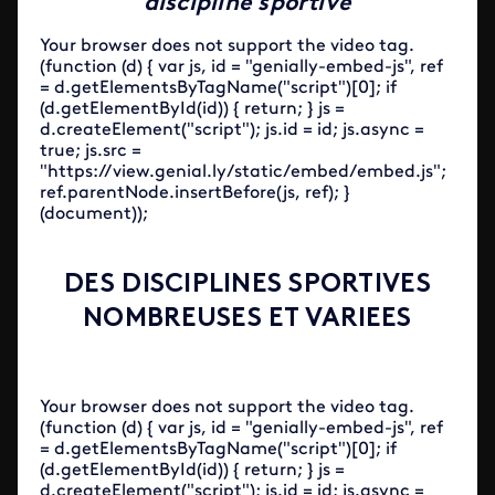
discipline sportive
Your browser does not support the video tag.
(function (d) { var js, id = "genially-embed-js", ref
= d.getElementsByTagName("script")[0]; if
(d.getElementById(id)) { return; } js =
d.createElement("script"); js.id = id; js.async =
true; js.src =
"https://view.genial.ly/static/embed/embed.js";
ref.parentNode.insertBefore(js, ref); }
(document));
DES DISCIPLINES SPORTIVES
NOMBREUSES ET VARIEES
Your browser does not support the video tag.
(function (d) { var js, id = "genially-embed-js", ref
= d.getElementsByTagName("script")[0]; if
(d.getElementById(id)) { return; } js =
d.createElement("script"); js.id = id; js.async =