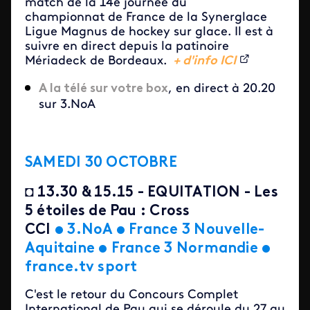
match de la 14e journée du
championnat de France de la Synerglace
Ligue Magnus de hockey sur glace. Il est à
suivre en direct depuis la patinoire
Mériadeck de Bordeaux.
+ d'info ICI
A la télé sur votre box
, en direct à 20.20
sur 3.NoA
SAMEDI 30 OCTOBRE
◘
13.30 & 15.15 - EQUITATION - Les
5 étoiles de Pau : Cross
CCI
•
3.NoA
• France 3 Nouvelle-
Aquitaine
• France 3
Normandie
•
france.tv sport
C'est le retour du Concours Complet
International de Pau qui se déroule du 27 au