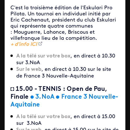
C’est la troisième édition de l’Eskulari Pro
Pilota. Un tournoi en individuel initié par
Eric Cachenaut, président du club Eskulari
qui représente quatre communes
: Mouguerre, Lahonce, Briscous et
villefranque lieu de la compétition.
+ d'info ICI
A la télé sur votre box
, en direct à 10.30
sur 3.NoA
Sur le web
, en direct à 10.30 sur le site
de France 3 Nouvelle-Aquitaine
◘
15.00 - TENNIS : Open de Pau,
Finale
•
3.NoA
•
France 3 Nouvelle-
Aquitaine
A la télé sur votre box
, en direct à 15.00
sur 3.NoA