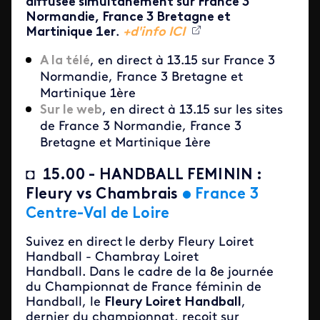
diffusée simultanément sur France 3
Normandie, France 3 Bretagne et
Martinique 1er
.
+d'info
ICI
A la télé
, en direct à 13.15 sur France 3
Normandie, France 3 Bretagne et
Martinique 1ère
Sur le web
, en direct à 13.15 sur les sites
de France 3 Normandie, France 3
Bretagne et Martinique 1ère
◘
15.00 - HANDBALL FEMININ :
Fleury vs Chambrais
•
France 3
Centre-Val de Loire
Suivez en direct
le derby Fleury Loiret
Handball - Chambray Loiret
Handball. Dans le cadre de la 8e journée
du Championnat de France féminin de
Handball, le
Fleury Loiret Handball
,
dernier du championnat, reçoit sur