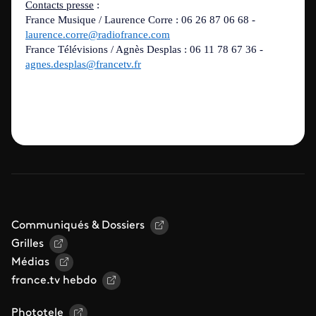
Contacts presse
:
France Musique / Laurence Corre : 06 26 87 06 68 -
laurence.corre@radiofrance.com
France Télévisions / Agnès Desplas : 06 11 78 67 36 -
agnes.desplas@francetv.fr
Communiqués & Dossiers
Grilles
Médias
france.tv hebdo
Phototele