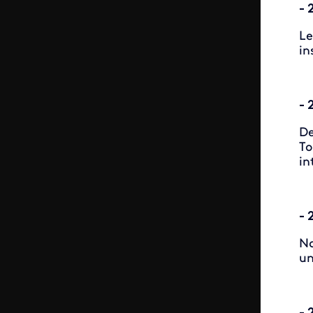
- 
Le
in
- 
De
To
in
- 
Na
un