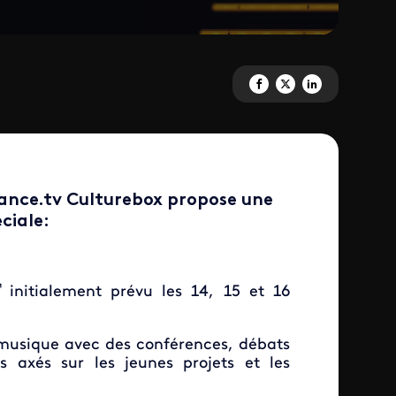
Partagez 'En soutien au MaMA 
Partagez 'En soutien au 
Partagez 'En soutie
rance.tv Culturebox propose une
ciale
:
initialement prévu les 14, 15 et 16
a musique avec des conférences, débats
s axés sur les jeunes projets et les