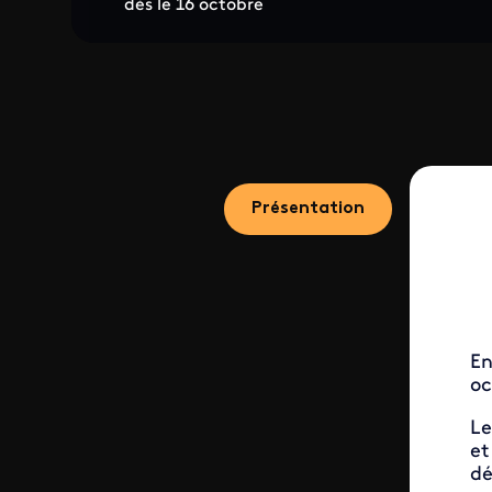
dès le 16 octobre
Présentation
En
oc
Le
et
dé