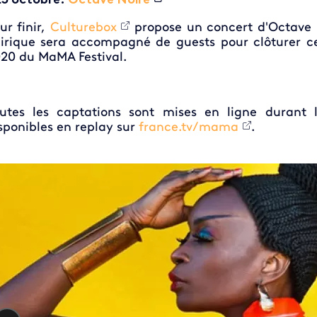
23 octobre:
Octave Noire
ur finir,
Culturebox
propose un concert d'Octave N
irique sera accompagné de guests pour clôturer ce
20 du MaMA Festival.
utes les captations sont mises en ligne durant
sponibles en replay sur
france.tv/mama
.