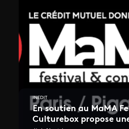
INEDIT
En soutien au MaMA Fes
Culturebox propose un