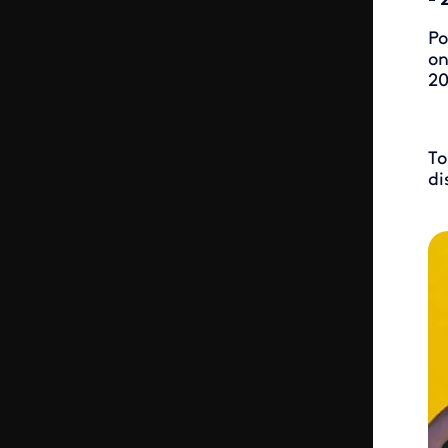
- 
Po
on
20
To
di