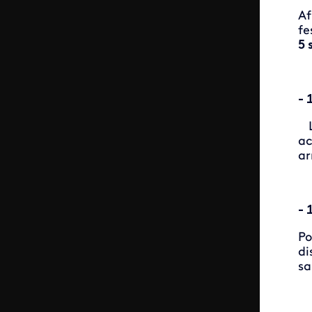
Af
fe
5 
- 
La
ac
ar
- 
Po
di
sa