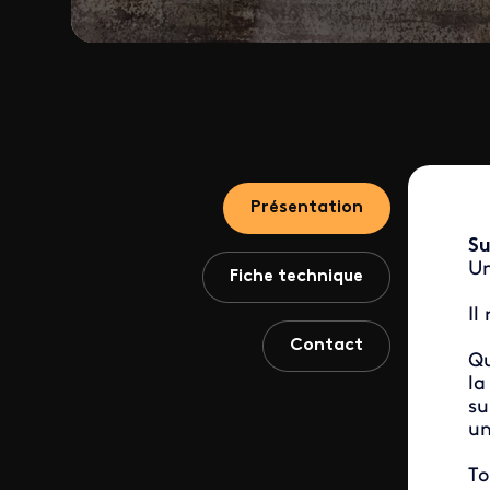
Présentation
Su
Un
Fiche technique
Il
Contact
Qu
la
su
un
To