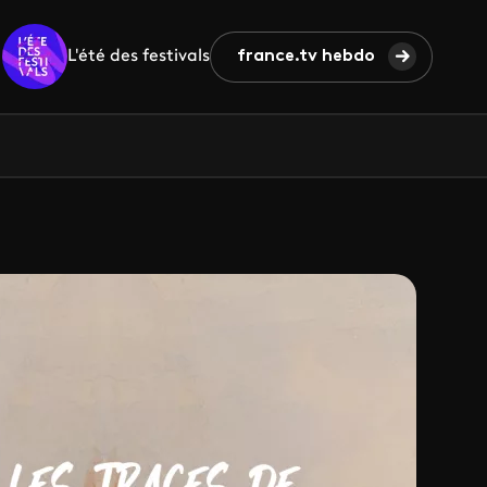
L'été des festivals
france.tv hebdo