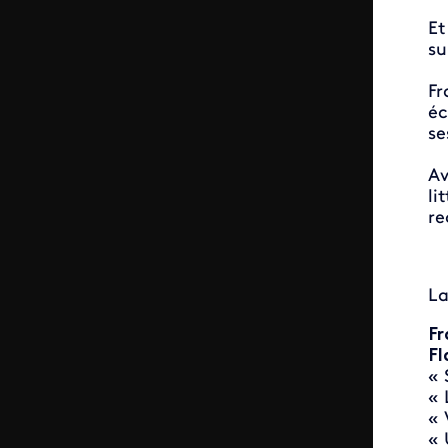
Et
su
Fr
éc
se
Av
li
re
La
Fr
Fl
«
« 
« 
« 