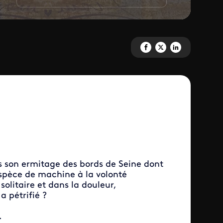
Partagez 'Sur les traces de Flau
Partagez 'Sur les traces de
Partagez 'Sur les tra
s son ermitage des bords de Seine dont
 espèce de machine à la volonté
solitaire et dans la douleur,
 pétrifié ?
.