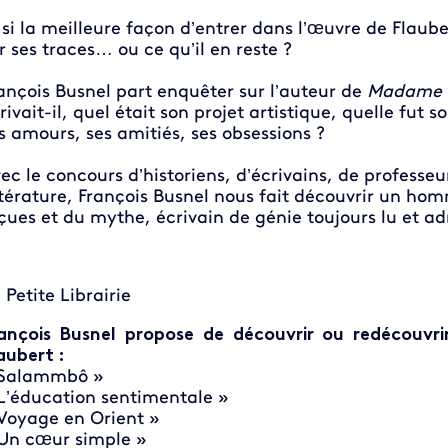
 si la meilleure façon d’entrer dans l’œuvre de Flaubert
r ses traces… ou ce qu’il en reste ?
ançois Busnel part enquêter sur l’auteur de
Madame 
rivait-il, quel était son projet artistique, quelle fut s
s amours, ses amitiés, ses obsessions ?
ec le concours d’historiens, d’écrivains, de professeu
ttérature, François Busnel nous fait découvrir un homm
çues et du mythe, écrivain de génie toujours lu et a
 Petite Librairie
ançois Busnel propose de découvrir ou redécouvr
aubert :
 Salammbô »
L’éducation sentimentale »
Voyage en Orient »
Un cœur simple »