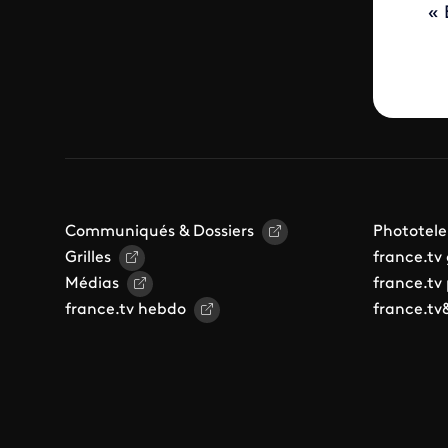
« 
Communiqués & Dossiers
Phototele
Grilles
france.tv
Médias
france.tv
france.tv hebdo
france.tv