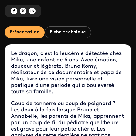
Partagez 'Quand j'avais 6 ans, j'ai tué un dragon' sur Facebook
Partagez 'Quand j'avais 6 ans, j'ai tué un dragon' sur X
Partagez 'Quand j'avais 6 ans, j'ai tué un dragon' sur LinkedIn
Présentation
Fiche technique
Le dragon, c’est la leucémie détectée chez
Mika, une enfant de 6 ans. Avec émotion,
douceur et légèreté, Bruno Romy,
réalisateur de ce documentaire et papa de
Mika, livre une vision personnelle et
poétique d’une période qui a bouleversé
toute sa famille.
Coup de tonnerre ou coup de poignard ?
Les deux à la fois lorsque Bruno et
Annabelle, les parents de Mika, apprennent
par un coup de fil du pédiatre que l’heure
est grave pour leur petite chérie. Les
analyses de cette dernière ne sont pas