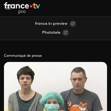
Aller au contenu principal
france.tv preview
Phototele
Communiqué de presse