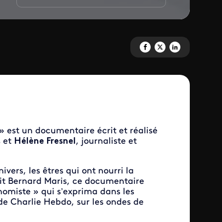
Partagez 'A la recherche de Be
Partagez 'A la recherche 
Partagez 'A la reche
» est un documentaire écrit et réalisé
s et
Hélène Fresnel
, journaliste et
ivers, les êtres qui ont nourri la
tait Bernard Maris, ce documentaire
nomiste » qui s’exprima dans les
de Charlie Hebdo, sur les ondes de