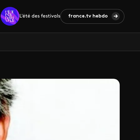
L'été des festivals
france.tv hebdo