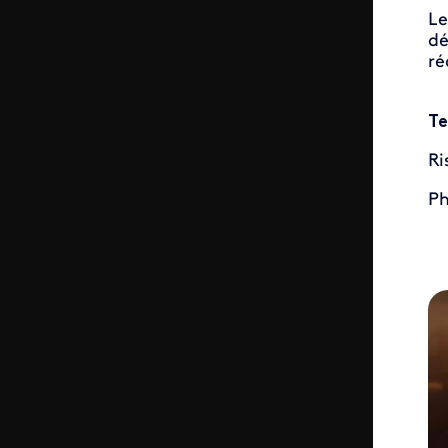
Le
dé
ré
Te
Ri
Ph