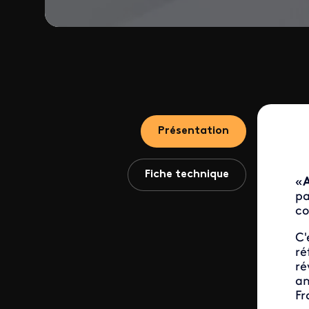
Présentation
Fiche technique
«
A
p
co
C'
ré
ré
am
Fr