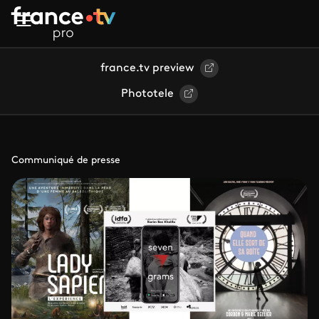
Aller au contenu principal
france.tv preview
Phototele
Communiqué de presse