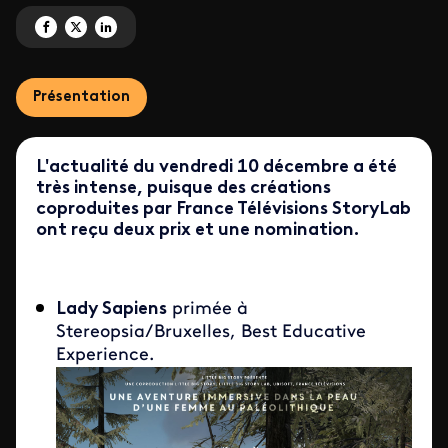
Partagez 'Le StoryLab de France Télévisions récompensé' sur Facebook
Partagez 'Le StoryLab de France Télévisions récompensé' sur X
Partagez 'Le StoryLab de France Télévisions récompensé' sur Link
Présentation
L'actualité du vendredi 10 décembre a été
très intense, puisque des créations
coproduites par France Télévisions StoryLab
ont reçu deux prix et une nomination.
Lady Sapiens
primée à
Stereopsia/Bruxelles, Best Educative
Experience.