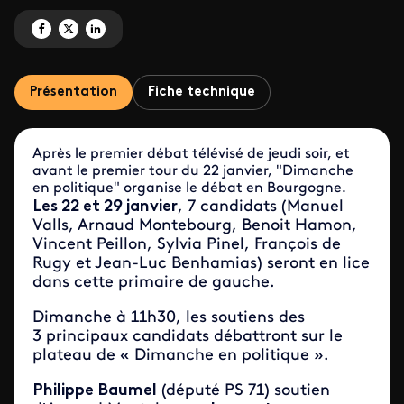
Partagez 'Qui gagnera la primaire à gauche ?' sur Facebook
Partagez 'Qui gagnera la primaire à gauche ?' sur X
Partagez 'Qui gagnera la primaire à gauche ?' sur LinkedIn
Présentation
Fiche technique
Après le premier débat télévisé de jeudi soir, et
avant le premier tour du 22 janvier, "Dimanche
en politique" organise le débat en Bourgogne.
Les 22 et 29 janvier
, 7 candidats (Manuel
Valls, Arnaud Montebourg, Benoit Hamon,
Vincent Peillon, Sylvia Pinel, François de
Rugy et Jean-Luc Benhamias) seront en lice
dans cette primaire de gauche.
Dimanche à 11h30, les soutiens des
3 principaux candidats débattront sur le
plateau de « Dimanche en politique ».
Philippe Baumel
(député PS 71) soutien