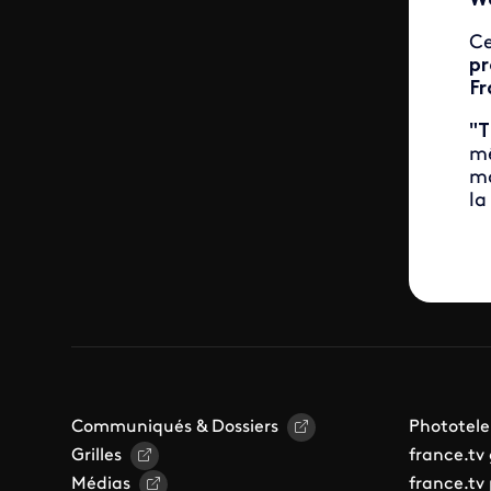
Wo
Ce
pr
Fr
"T
mê
ma
la
Communiqués & Dossiers
Phototele
Grilles
france.tv
Médias
france.tv