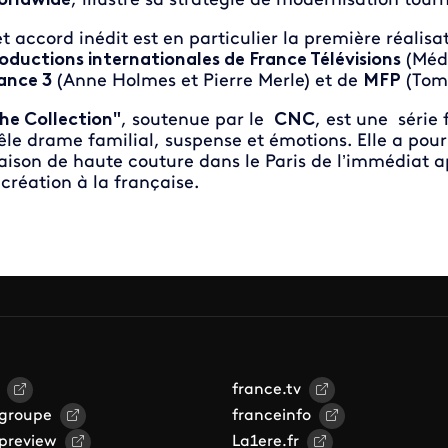
rldwide
, illustre sa stratégie de modernisation tour
t accord inédit est en particulier la première réal
oductions internationales de France Télévisions
(Médé
ance 3
(Anne Holmes et Pierre Merle) et de
MFP
(Toma
he Collection"
, soutenue par le
CNC
, est une série 
le drame familial, suspense et émotions. Elle a pour
ison de haute couture dans le Paris de l’immédiat ap
 création à la française.
france.tv
 groupe
franceinfo
 preview
La1ere.fr