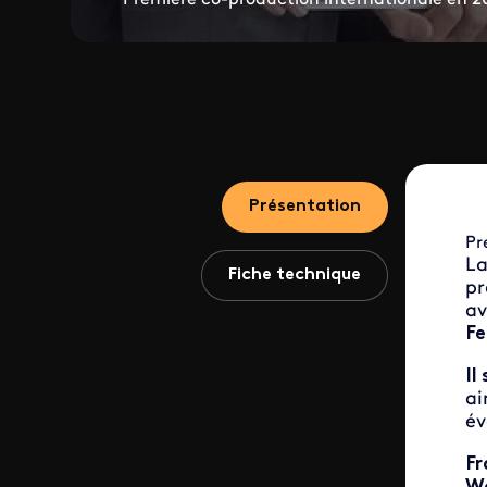
Présentation
Pr
La
Fiche technique
pr
a
Fe
Il
ai
év
Fr