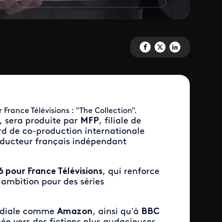
Partagez 'The Collection' sur 
Partagez 'The Collection' 
Partagez 'The Collec
France Télévisions : "The Collection".
, sera produite par
MFP
, filiale de
rd de co-production internationale
roducteur français indépendant
6 pour France Télévisions
, qui renforce
 ambition pour des séries
ondiale comme
Amazon
, ainsi qu’à
BBC