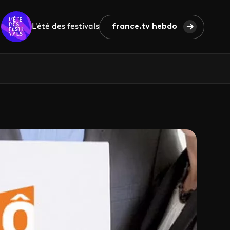
L'été des festivals
france.tv hebdo