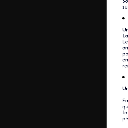
So
su
Un
La
Le
on
pa
en
re
Un
En
qu
fa
pé