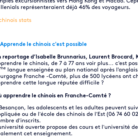
mples excursionnistes vers Hong Kong et Macao. Cepe
llenials représenteraient déjà 46% des voyageurs.
Apprende le chinois c'est possible
 reportage d’Isabelle Brunnarius, Laurent Brocard, K
prendre le chinois, de 7 à 77 ans voir plus… c'est poss
me
langue enseignée au plan national après l'anglais, 
urgogne Franche -Comté, plus de 500 lycéens ont cho
prendre cette langue réputée difficile ?
 apprendre le chinois en Franche-Comté ?
Besançon, les adolescents et les adultes peuvent suiv
pliquée ou de l’école des chinois de l’Est (06 74 60 
mbre d’inscrits.
université ouverte propose des cours et l’université
alement cet enseignement.