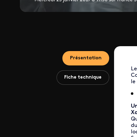
Présentation
Le
Co
Fiche technique
le
Un
Xa
Qu
du
lo