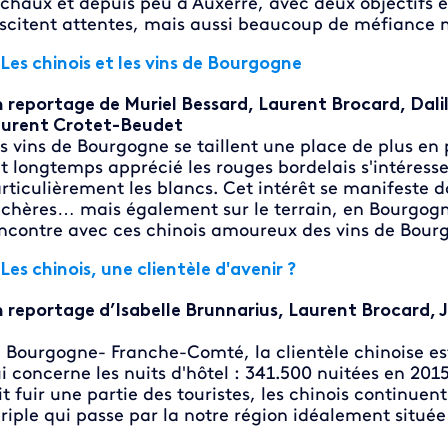
chaux et depuis peu à Auxerre, avec deux objectifs 
scitent attentes, mais aussi beaucoup de méfiance
Les chinois et les vins de Bourgogne
 reportage de Muriel Bessard, Laurent Brocard, Dali
urent Crotet-Beudet
s vins de Bourgogne se taillent une place de plus en 
t longtemps apprécié les rouges bordelais s'intéress
rticulièrement les blancs. Cet intérêt se manifeste d
chères… mais également sur le terrain, en Bourgogn
ncontre avec ces chinois amoureux des vins de Bour
Les chinois, une clientèle d'avenir ?
 reportage d’Isabelle Brunnarius, Laurent Brocard, J
 Bourgogne- Franche-Comté, la clientèle chinoise est
i concerne les nuits d'hôtel : 341.500 nuitées en 201
it fuir une partie des touristes, les chinois continuen
riple qui passe par la notre région idéalement située 