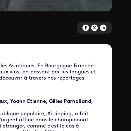
Partagez 'Les appétits de la ch
Partagez 'Les appétits de 
Partagez 'Les appéti
les Asiatiques. En Bourgogne Franche-
aux vins, en passant par les langues et
 découvrir à travers nos reportages.
x, Yoann Etienne, Gilles Parnalland,
ublique populaire, Xi Jinping, a fait
L’argent afflue dans le championnat
l’étranger, comme c'est le cas à