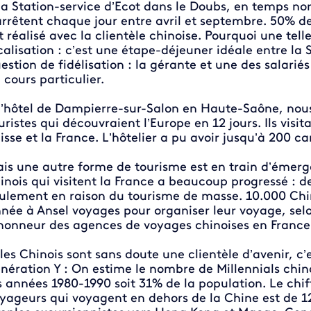
la Station-service d’Ecot dans le Doubs, en temps nor
arrêtent chaque jour entre avril et septembre. 50% de
t réalisé avec la clientèle chinoise. Pourquoi une tel
calisation : c’est une étape-déjeuner idéale entre la S
estion de fidélisation : la gérante et une des salar
 cours particulier.
l’hôtel de Dampierre-sur-Salon en Haute-Saône, nou
uristes qui découvraient l’Europe en 12 jours. Ils visita
isse et la France. L’hôtelier a pu avoir jusqu’à 200 ca
is une autre forme de tourisme est en train d’émerge
inois qui visitent la France a beaucoup progressé : 
ulement en raison du tourisme de masse. 10.000 Ch
née à Ansel voyages pour organiser leur voyage, sel
honneur des agences de voyages chinoises en France
 les Chinois sont sans doute une clientèle d’avenir, c’e
nération Y : On estime le nombre de Millennials chin
s années 1980-1990 soit 31% de la population. Le chif
yageurs qui voyagent en dehors de la Chine est de 128