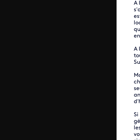
A 
s’
es
lo
qu
en
A 
to
Su
Ma
ch
se
an
d’
Si
gé
le
vo