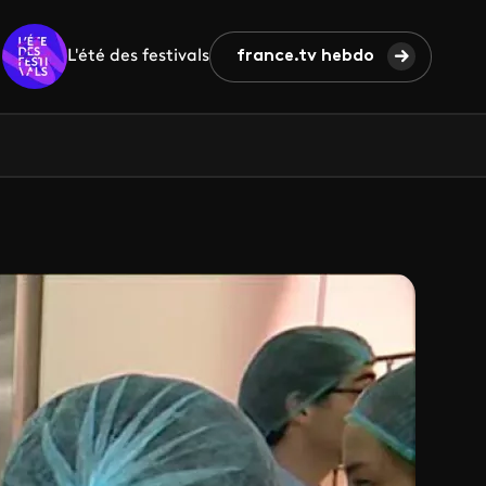
L'été des festivals
france.tv hebdo