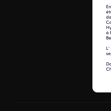
En
ét
da
Co
Hy
à 
Be
L’
se
Da
Ch