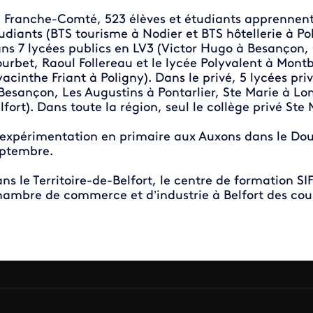
 Franche-Comté, 523 élèves et étudiants apprennent l
udiants (BTS tourisme à Nodier et BTS hôtellerie à Po
ns 7 lycées publics en LV3 (Victor Hugo à Besançon,
urbet, Raoul Follereau et le lycée Polyvalent à Montb
acinthe Friant à Poligny). Dans le privé, 5 lycées pri
Besançon, Les Augustins à Pontarlier, Ste Marie à Lo
lfort). Dans toute la région, seul le collège privé Ste 
 expérimentation en primaire aux Auxons dans le D
ptembre.
ns le Territoire-de-Belfort, le centre de formation S
ambre de commerce et d’industrie à Belfort des cour