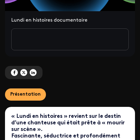
Lundi en histoires documentaire
Partagez '[node:field_titre_bandeau:value]' sur Facebook
Partagez '[node:field_titre_bandeau:value]' sur X
Partagez '[node:field_titre_bandeau:value]' sur LinkedIn
Présentation
« Lundi en histoires » revient sur le destin
d’une chanteuse qui était prête à « mourir
sur scène ».
Fascinante, séductrice et profondément