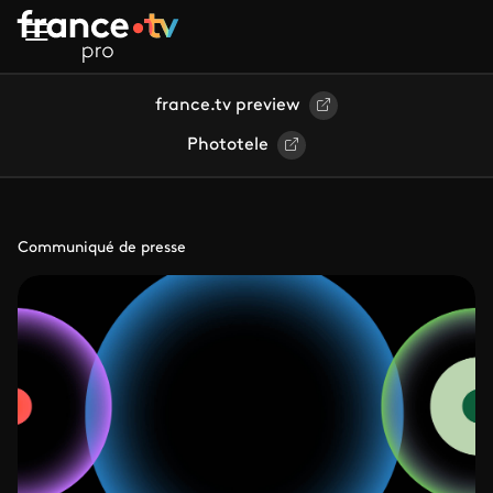
Aller au contenu principal
france.tv preview
Phototele
Communiqué de presse