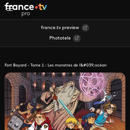
Aller au contenu principal
france.tv preview
Phototele
Fort Boyard - Tome 1 : Les monstres de l&#039;océan