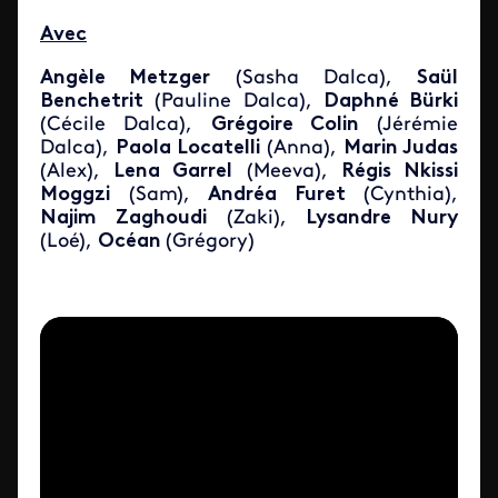
Avec
Angèle Metzger
(Sasha Dalca),
Saül
Benchetrit
(Pauline Dalca),
Daphné Bürki
(Cécile Dalca),
Grégoire Colin
(Jérémie
Dalca),
Paola Locatelli
(Anna),
Marin Judas
(Alex),
Lena Garrel
(Meeva),
Régis Nkissi
Moggzi
(Sam),
Andréa Furet
(Cynthia),
Najim Zaghoudi
(Zaki),
Lysandre Nury
(Loé),
Océan
(Grégory)