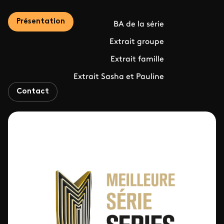
Présentation
BA de la série
Extrait groupe
Extrait famille
Extrait Sasha et Pauline
Contact