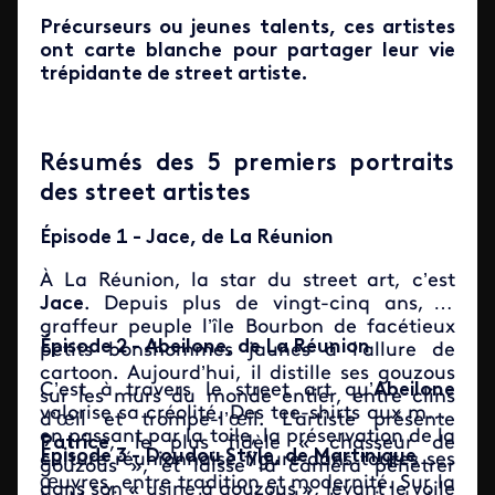
Précurseurs ou jeunes talents, ces artistes
ont carte blanche pour partager leur vie
trépidante de street artiste.
Résumés des 5 premiers portraits
des street artistes
Épisode 1 - Jace, de La Réunion
À La Réunion, la star du street art, c’est
Jace
. Depuis plus de vingt-cinq ans, le
graffeur peuple l’île Bourbon de facétieux
Épisode 2 - Abeilone, de La Réunion
petits bonshommes jaunes à l’allure de
cartoon. Aujourd’hui, il distille ses gouzous
C’est à travers le street art qu’
Abeilone
sur les murs du monde entier, entre clins
valorise sa créolité. Des tee-shirts aux murs
d’œil et trompe-l’œil. L'artiste présente
en passant par la toile, la préservation de la
Patrice
, le plus fidèle « chasseur de
Épisode 3 - Doudou Style, de Martinique
culture réunionnaise figure dans toutes ses
gouzous », et laisse la caméra pénétrer
œuvres, entre tradition et modernité. Sur la
dans son « usine à gouzous », levant le voile